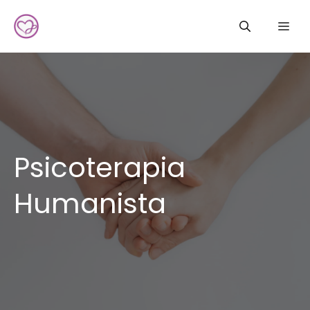
Saltar
Me
al
contenido
Psicoterapia
Humanista