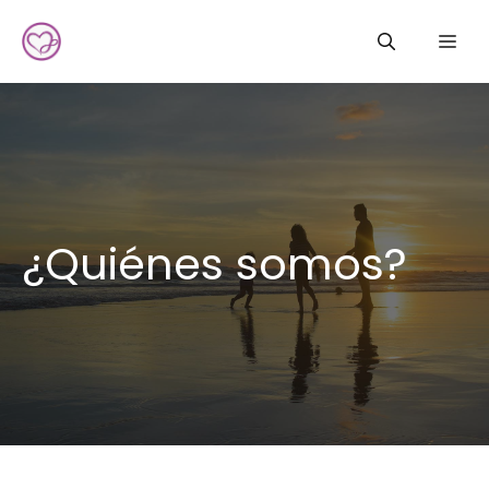
Saltar
Me
al
contenido
¿Quiénes somos?