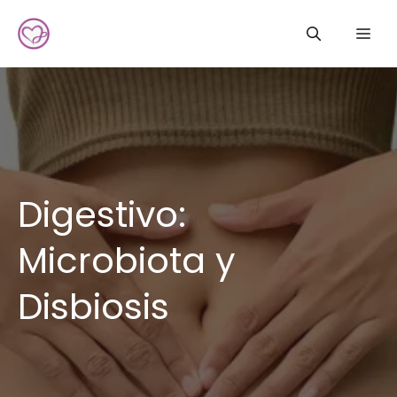
Saltar
Me
al
contenido
Digestivo:
Microbiota y
Disbiosis