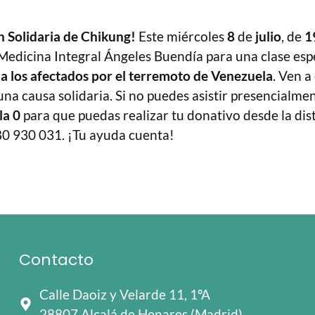
n Solidaria de Chikung!
Este miércoles
8
de
julio
, de
1
Medicina Integral Ángeles Buendía para una clase espe
a los afectados por el terremoto de Venezuela
. Ven a
na causa solidaria. Si no puedes asistir presencialmen
la 0
para que puedas realizar tu donativo desde la dis
80 930 031. ¡Tu ayuda cuenta!
Contacto
Calle Daoiz y Velarde 11, 1ºA
28807 Alcalá de Henares (Madrid)