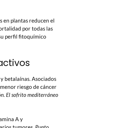
os en plantas reducen el
ortalidad por todas las
u perfil fitoquímico
activos
y betalaínas. Asociados
y menor riesgo de cáncer
ión. El sofrito mediterráneo
amina A y
varios tumores.
Punto