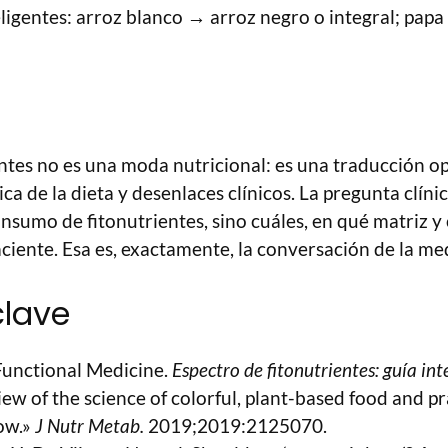
eligentes: arroz blanco → arroz negro o integral; pap
entes no es una moda nutricional: es una traducción op
a de la dieta y desenlaces clínicos. La pregunta clínic
sumo de fitonutrientes, sino cuáles, en qué matriz y
ciente. Esa es, exactamente, la conversación de la med
clave
 Functional Medicine.
Espectro de fitonutrientes: guía int
w of the science of colorful, plant-based food and pra
ow.»
J Nutr Metab.
2019;2019:2125070.