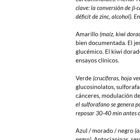
clave: la conversión de β
déficit de zinc, alcohol).
Amarillo
(maíz, kiwi dora
bien documentada. El jen
glucémico. El kiwi dorad
ensayos clínicos.
Verde
(crucíferas, hoja v
glucosinolatos, sulforaf
cánceres, modulación de 
el sulforafano se genera po
reposar 30-40 min antes d
Azul / morado / negro
(a
negro).
Antocianinas, res