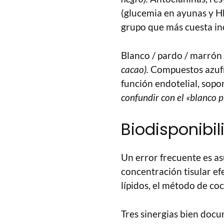
(glucemia en ayunas y Hb
grupo que más cuesta inc
Blanco / pardo / marrón
cacao).
Compuestos azufra
función endotelial, sopo
confundir con el «blanco pr
Biodisponibil
Un error frecuente es as
concentración tisular ef
lípidos, el método de co
Tres sinergias bien do