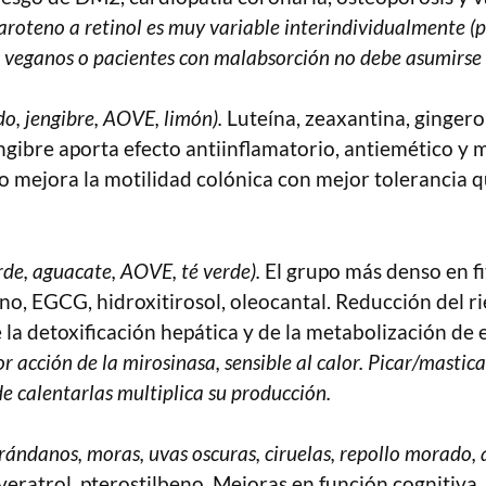
-caroteno a retinol es muy variable interindividualmente 
 En veganos o pacientes con malabsorción no debe asumirse 
do, jengibre, AOVE, limón).
Luteína, zeaxantina, gingero
gibre aporta efecto antiinflamatorio, antiemético y m
o mejora la motilidad colónica con mejor tolerancia q
erde, aguacate, AOVE, té verde).
El grupo más denso en f
ano, EGCG, hidroxitirosol, oleocantal. Reducción del r
la detoxificación hepática y de la metabolización de
r acción de la mirosinasa, sensible al calor. Picar/mastica
e calentarlas multiplica su producción.
rándanos, moras, uvas oscuras, ciruelas, repollo morado, 
veratrol, pterostilbeno. Mejoras en función cognitiva,