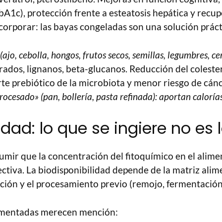
A1c), protección frente a esteatosis hepática y recup
orporar: las bayas congeladas son una solución práct
(ajo, cebolla, hongos, frutos secos, semillas, legumbres, ce
dos, lignanos, beta-glucanos. Reducción del colester
rte prebiótico de la microbiota y menor riesgo de cán
ocesado» (pan, bollería, pasta refinada): aportan calorías
idad: lo que se ingiere no es
umir que la concentración del fitoquímico en el alimen
ectiva. La biodisponibilidad depende de la matriz alime
cción y el procesamiento previo (remojo, fermentación
cumentadas merecen mención: