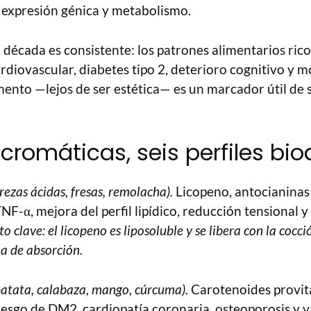
, expresión génica y metabolismo.
a década es consistente: los patrones alimentarios ric
diovascular, diabetes tipo 2, deterioro cognitivo y m
imento —lejos de ser estética— es un marcador útil de s
 cromáticas, seis perfiles bio
rezas ácidas, fresas, remolacha).
Licopeno, antocianinas 
F-α, mejora del perfil lipídico, reducción tensional 
o clave: el licopeno es liposoluble y se libera con la cocc
a de absorción.
batata, calabaza, mango, cúrcuma).
Carotenoides provit
esgo de DM2, cardiopatía coronaria, osteoporosis y 