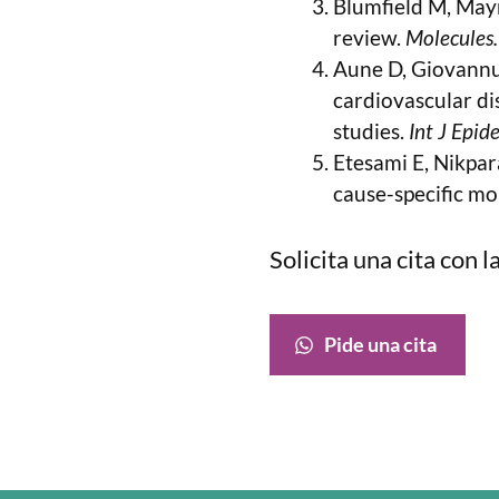
Blumfield M, Mayr
review.
Molecules.
Aune D, Giovannucc
cardiovascular di
studies.
Int J Epid
Etesami E, Nikpara
cause-specific mo
Solicita una cita con
Pide una cita