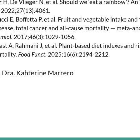
 H, De Vlieger N, et al. Should we ‘eat a rainbow’? An
2022;27(13):4061.
i E, Boffetta P, et al. Fruit and vegetable intake and 
sease, total cancer and all-cause mortality — meta-ana
emiol.
2017;46(3):1029-1056.
st A, Rahmani J, et al. Plant-based diet indexes and ri
rtality.
Food Funct.
2025;16(6):2194-2212.
 la Dra. Kahterine Marrero