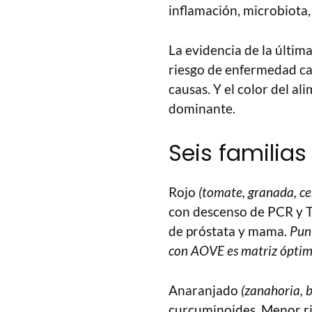
inflamación, microbiota
La evidencia de la últim
riesgo de enfermedad car
causas. Y el color del al
dominante.
Seis familias
Rojo
(tomate, granada, ce
con descenso de PCR y TN
de próstata y mama.
Punt
con AOVE es matriz óptim
Anaranjado
(zanahoria, 
curcuminoides. Menor ri