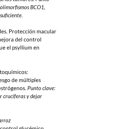
(polimorfismos BCO1,
suficiente.
les. Protección macular
ejora del control
ue el psyllium en
itoquímicos:
iesgo de múltiples
 estrógenos.
Punto clave:
r crucíferas y dejar
arroz
 control glucémico